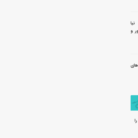
نیا
ر و
های
ا