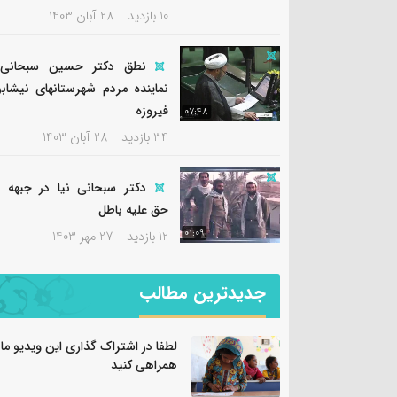
10 بازدید
28 آبان 1403
نطق دکتر حسین سبحانی 
نماینده مردم شهرستانهای نیشابو
فیروزه
07:48
34 بازدید
28 آبان 1403
دکتر سبحانی نیا در جبهه 
حق علیه باطل
01:09
12 بازدید
27 مهر 1403
جدیدترین مطالب
لطفا در اشتراک گذاری این ویدیو ما ر
همراهی کنید