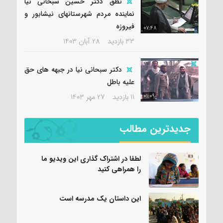
نطق دکتر حسین سبحانی نیا
نماینده مردم شهرستانهای نیشابور و
فیروزه
07:48
33 بازدید
28 آبان 1403
دکتر سبحانی نیا در جبهه های حق
علیه باطل
11 بازدید
27 مهر 1403
01:09
جدیدترین مطالب
لطفا در اشتراک گذاری این ویدیو ما
را همراهی کنید
این داستان یک مدرسه است