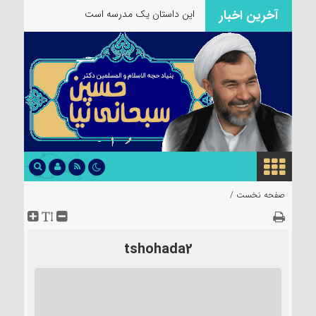
آخرین اخبار
اختتامیه پروژه توانمندسازی بانوان مهاجر
سرپرست خانواده
صفحه نخست /
tshohada2