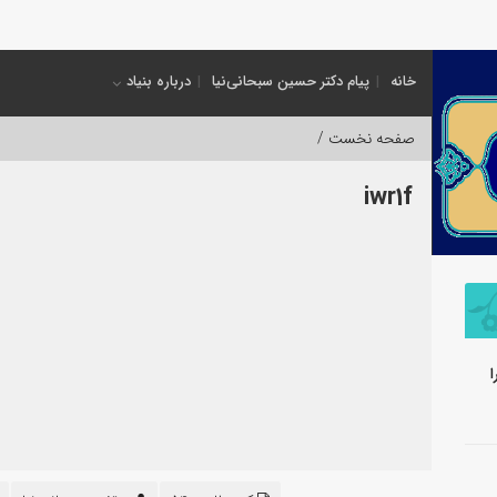
خانه
پیام دکتر حسین سبحانی‌نیا
درباره بنیاد
صفحه نخست /
iwr1f
ا