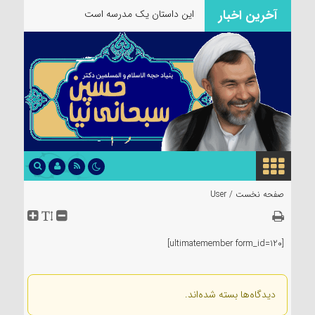
آخرین اخبار
این داستان یک مدرسه است
صفحه نخست /
User
[ultimatemember form_id=120]
دیدگاه‌ها بسته شده‌اند.